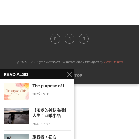
@2021 - All Right Reserved. Designed and Developed by
PenciDesign
READ ALSO
BACK TO TOP
The purpose of l...
2025-09-19
【澎湖的神秘海灘】
人生。四季小品
2022-07-07
旅行者。初心