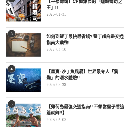
【平祿壽司】CP值爆表的「迴轉壽司之
王」!!
2023-01-31
3
如何到墾丁最快最省錢? 墾丁超詳盡交通
指南大彙整!
2022-03-10
4
【墨寶-沙丁魚風暴】世界最令人「驚
豔」的潛水體驗!!
2023-03-28
5
【薄荷島最強交通指南!! 不想當盤子看這
篇就夠!!】
2023-06-03