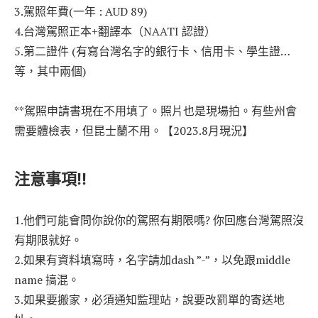
3.駕照年費(一年 : AUD 89)
4.台灣駕照正本+翻譯本（NAATI 認證）
5.第二證件 (有寫台灣名字的銀行卡、信用卡、學生證…
等，其中兩個)
**駕照申請書現在不用填了。照片也是現場拍。有些州會
需要體檢表，但昆士蘭不用。【2023.8月現況】
注意事項!!
1.他們可能會問你說你的駕照有期限嗎? 你回應台灣駕照沒
有期限就好。
2.如果有資料填寫時，名字請加dash ”-”，以免跟middle
name 搞混。
3.如果要搬家，必須通知監理站，說要改罰單的寄送地