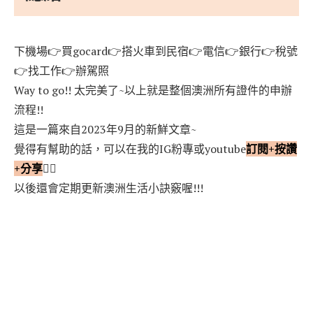
下機場👉買gocard👉搭火車到民宿👉電信👉銀行👉稅號
👉找工作👉辦駕照
Way to go!! 太完美了~以上就是整個澳洲所有證件的申辦
流程!!
這是一篇來自2023年9月的新鮮文章~
覺得有幫助的話，可以在我的IG粉專或youtube
訂閱+按讚
+分享
❤️‍🔥
以後還會定期更新澳洲生活小訣竅喔!!!