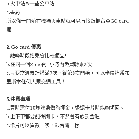
b.火車站&一些公車站
c.書局
所以你一開始在機場火車站就可以直接跟櫃台買GO card
囉!
2. Go card 優惠
a.離峰時段搭乘會比較便宜!
b.在同一個Zone內1小時內免費轉乘3次
c.只要當週累計搭滿7次，從第8次開始，可以半價搭乘布
里斯本任何大眾交通工具！
3.注意事項
a.買時需付10塊澳幣做為押金，退還卡片時能夠領回。
b.上下車都要記得刷卡，不然會有處罰金喔
c.卡片可以負數一次，跟台灣一樣