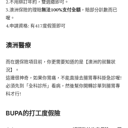
2.不用綁訂年約，雙週繳即可。
3.澳洲保險的理賠
無法100%支付全額
，賠部分趴數而已
喔。
4.申請資格: 有417度假簽即可
澳洲醫療
而在選保險項目前，你更需要知道的是【澳洲的就醫狀
況】。
這邊很神奇，如果你胃痛，不能直接去腸胃專科掛急診喔!
必須先到「全科診所」看病，然後幫你開轉診單到腸胃專
科才行!
BUPA的打工度假險