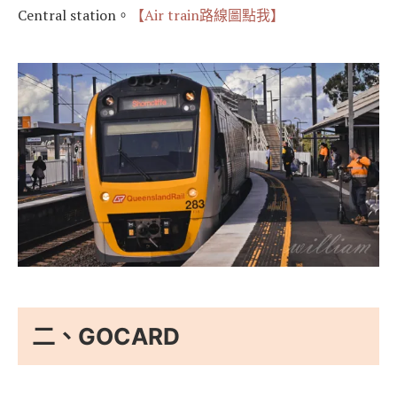
Central station。
【Air train路線圖點我】
二、GOCARD