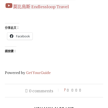
莫比烏斯 Endlessloop Travel
分享此文：
Facebook
請按讚：
Powered by
GetYourGuide
0 comments
7