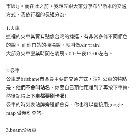
市區!｣。而在此之前，我想先跟大家分享布里斯本的交通
方式，我依行程的長短分為:
1.火車
這裡的火車其實有點像台灣的捷運，有非常多條不同顏色
的線。 而你首站的機場線，就叫做Air train!
大部分火車營業時間在凌晨5:00~午夜12:00左右。
2.公車
公車是brisbane市區最主要的交通方式，這裡公車的特點
是，
他們不會叫站名
，你要自己預估距離到了再按下車鈴~
然後記得
上下車都要刷卡喔!
公車的時刻表站牌旁邊都會有，你也可以直接用google
map 做時刻查詢~
3.beam滑板車