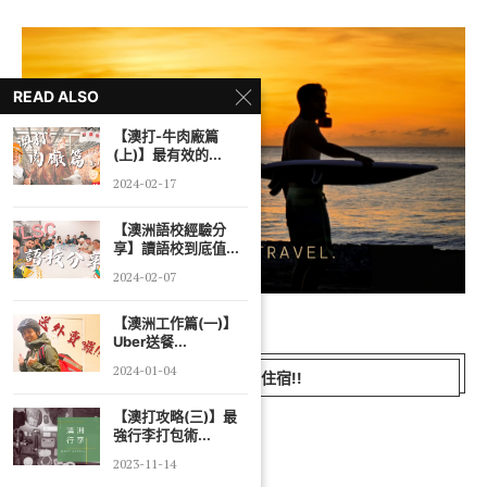
READ ALSO
【澳打-牛肉廠篇
(上)】最有效的...
2024-02-17
【澳洲語校經驗分
享】讀語校到底值...
2024-02-07
【澳洲工作篇(一)】
Uber送餐...
2024-01-04
發現最便宜住宿!!
【澳打攻略(三)】最
強行李打包術...
2023-11-14