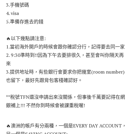
3.手機號碼
4. visa
5.準備存進去的錢
🔥以下幾點請注意:
1.當初海外開戶的時候會跟你確認分行，記得要去同一家
2. 9:30準時到!!因為下午去要排很久，甚至會叫你隔天再
來
3.提供地址時，有些銀行會要求你把幾室(room number)
也留下，最好先跟背包客棧確認好。
**稅號TFN還沒申請出來沒關係，但事後千萬要記得在網
銀補上!!! 不然你到時候會被課重稅喔!
🔥澳洲的帳戶有分兩種，一個是EVERY DAY ACCOUNT，
另一個是SAVING ACCOUNT: