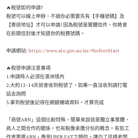
🔥稅號如何申請?
稅號可以線上申辦，不過你必需要先有【手機號碼】及
【寄送地址】才可以申請! 因為稅號是實體信件，你將會
在拆開信封後才知道你的稅務號碼。
申請網站:
https://www.ato.gov.au/iar/#beforeStart
🔥稅號申請注意事項
1.申請時人必須在澳洲境內
2.大約12~14天就會收到稅號了，如果一直沒收到請打電
話去詢問
3.拿到稅號後記得在網銀補填資料，才算完成
「商號ABN」這個比較特殊，簡單來說就是獨立事業體，
商人之間合作的關係。也有點像承攬分包的概念。有些工
作會需要ABN，像是UBER EAT之類的。講白了這樣老闆