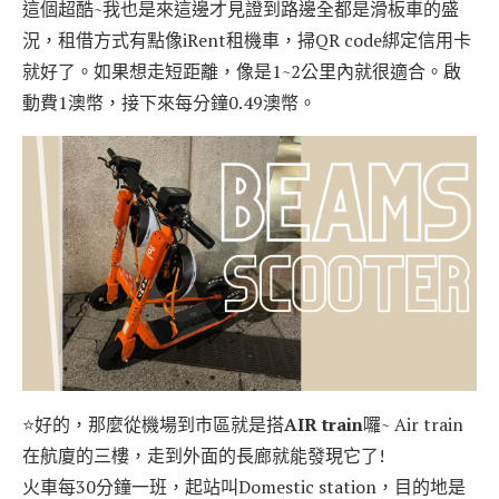
這個超酷~我也是來這邊才見證到路邊全都是滑板車的盛
況，租借方式有點像iRent租機車，掃QR code綁定信用卡
就好了。如果想走短距離，像是1~2公里內就很適合。啟
動費1澳幣，接下來每分鐘0.49澳幣。
⭐好的，那麼從機場到市區就是搭
AIR train
囉~ Air train
在航廈的三樓，走到外面的長廊就能發現它了!
火車每30分鐘一班，起站叫Domestic station，目的地是