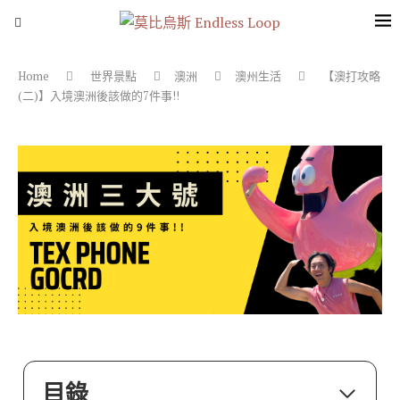
Home
世界景點
澳洲
澳州生活
【澳打攻略
(二)】入境澳洲後該做的7件事!!
目錄